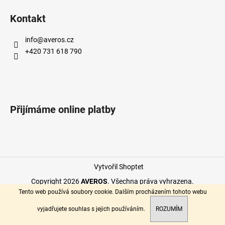
a
Kontakt
j
í
info
@
averos.cz
t
+420 731 618 790
?
Přijímáme online platby
HLEDAT
D
Vytvořil Shoptet
o
p
Copyright 2026
AVEROS
. Všechna práva vyhrazena.
o
Tento web používá soubory cookie. Dalším procházením tohoto webu
r
vyjadřujete souhlas s jejich používáním.
ROZUMÍM
u