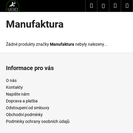
K
Přejít
Hledat
Nákup
M
Přihlášení
na
o
obsah
Zpět
Zpět
košík
š
Manufaktura
í
C
k
o
Žádné produkty značky
Manufaktura
nebyly nalezeny...
p
o
Z
t
á
Informace pro vás
ř
p
e
a
O nás
b
t
Kontakty
u
í
Napište nám
j
Doprava a platba
Odstoupení od smlouvy
e
Obchodní podmínky
t
Podmínky ochrany osobních údajů
e
n