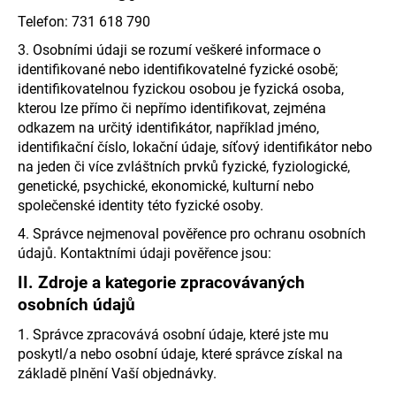
a
Telefon: 731 618 790
j
3. Osobními údaji se rozumí veškeré informace o
í
identifikované nebo identifikovatelné fyzické osobě;
t
identifikovatelnou fyzickou osobou je fyzická osoba,
kterou lze přímo či nepřímo identifikovat, zejména
?
odkazem na určitý identifikátor, například jméno,
identifikační číslo, lokační údaje, síťový identifikátor nebo
na jeden či více zvláštních prvků fyzické, fyziologické,
genetické, psychické, ekonomické, kulturní nebo
společenské identity této fyzické osoby.
HLEDAT
4. Správce nejmenoval pověřence pro ochranu osobních
údajů. Kontaktními údaji pověřence jsou:
D
II.
Zdroje a kategorie zpracovávaných
o
osobních údajů
p
1. Správce zpracovává osobní údaje, které jste mu
o
poskytl/a nebo osobní údaje, které správce získal na
r
základě plnění Vaší objednávky.
u