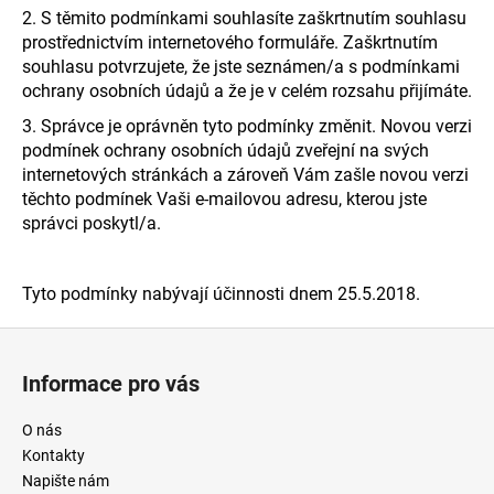
2. S těmito podmínkami souhlasíte zaškrtnutím souhlasu
prostřednictvím internetového formuláře. Zaškrtnutím
souhlasu potvrzujete, že jste seznámen/a s podmínkami
ochrany osobních údajů a že je v celém rozsahu přijímáte.
3. Správce je oprávněn tyto podmínky změnit. Novou verzi
podmínek ochrany osobních údajů zveřejní na svých
internetových stránkách a zároveň Vám zašle novou verzi
těchto podmínek Vaši e-mailovou adresu, kterou jste
správci poskytl/a.
Tyto podmínky nabývají účinnosti dnem 25.5.2018.
Z
á
Informace pro vás
p
a
O nás
t
Kontakty
í
Napište nám