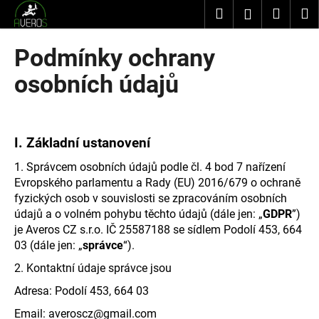
K
Přejít
Hledat
Nákup
M
Přihlášení
na
o
obsah
Zpět
Zpět
košík
š
Podmínky ochrany
í
C
osobních údajů
k
o
p
o
I.
Základní ustanovení
t
1. Správcem osobních údajů podle čl. 4 bod 7 nařízení
ř
Evropského parlamentu a Rady (EU) 2016/679 o ochraně
e
fyzických osob v souvislosti se zpracováním osobních
b
údajů a o volném pohybu těchto údajů (dále jen: „
GDPR
”)
u
je Averos CZ s.r.o. IČ 25587188 se sídlem Podolí 453, 664
j
03 (dále jen: „
správce
“).
e
2. Kontaktní údaje správce jsou
t
Adresa: Podolí 453, 664 03
e
Email: averoscz@gmail.com
n