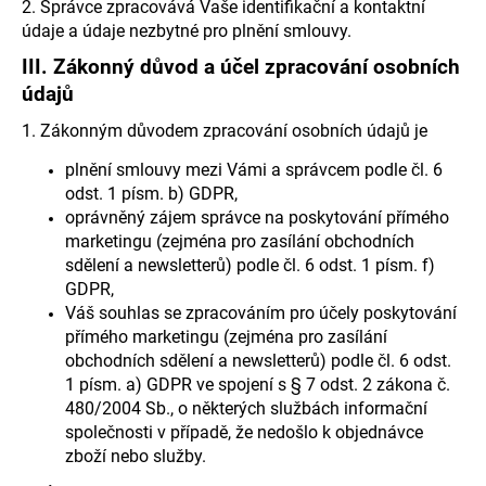
č
2. Správce zpracovává Vaše identifikační a kontaktní
u
údaje a údaje nezbytné pro plnění smlouvy.
j
III.
Zákonný důvod a účel zpracování osobních
e
údajů
m
e
1. Zákonným důvodem zpracování osobních údajů je
plnění smlouvy mezi Vámi a správcem podle čl. 6
odst. 1 písm. b) GDPR,
oprávněný zájem správce na poskytování přímého
marketingu (zejména pro zasílání obchodních
sdělení a newsletterů) podle čl. 6 odst. 1 písm. f)
GDPR,
Váš souhlas se zpracováním pro účely poskytování
přímého marketingu (zejména pro zasílání
obchodních sdělení a newsletterů) podle čl. 6 odst.
1 písm. a) GDPR ve spojení s § 7 odst. 2 zákona č.
480/2004 Sb., o některých službách informační
společnosti v případě, že nedošlo k objednávce
zboží nebo služby.