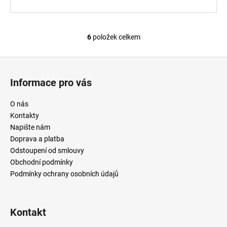
6
položek celkem
O
v
Z
l
á
á
Informace pro vás
d
p
a
a
O nás
c
t
Kontakty
í
í
Napište nám
p
Doprava a platba
r
Odstoupení od smlouvy
v
Obchodní podmínky
k
Podmínky ochrany osobních údajů
y
v
ý
p
Kontakt
i