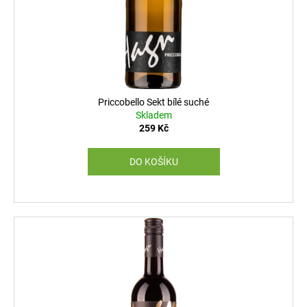
č
u
j
e
m
e
Priccobello Sekt bílé suché
Skladem
259 Kč
DO KOŠÍKU